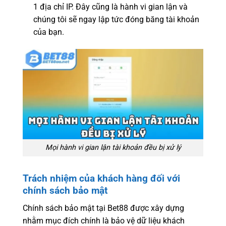
1 địa chỉ IP. Đây cũng là hành vi gian lận và
chúng tôi sẽ ngay lập tức đóng băng tài khoản
của bạn.
Mọi hành vi gian lận tài khoản đều bị xử lý
Trách nhiệm của khách hàng đối với
chính sách bảo mật
Chính sách bảo mật tại Bet88 được xây dựng
nhằm mục đích chính là bảo vệ dữ liệu khách