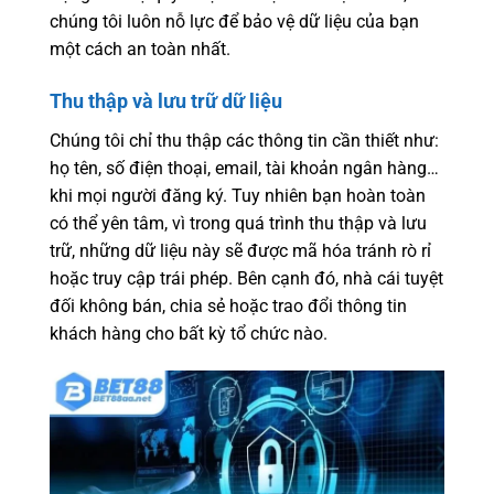
chúng tôi luôn nỗ lực để bảo vệ dữ liệu của bạn
một cách an toàn nhất.
Thu thập và lưu trữ dữ liệu
Chúng tôi chỉ thu thập các thông tin cần thiết như:
họ tên, số điện thoại, email, tài khoản ngân hàng…
khi mọi người đăng ký. Tuy nhiên bạn hoàn toàn
có thể yên tâm, vì trong quá trình thu thập và lưu
trữ, những dữ liệu này sẽ được mã hóa tránh rò rỉ
hoặc truy cập trái phép. Bên cạnh đó, nhà cái tuyệt
đối không bán, chia sẻ hoặc trao đổi thông tin
khách hàng cho bất kỳ tổ chức nào.