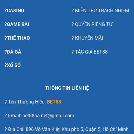
?CASINO
?
MIỄN TRỪ TRÁCH NHIỆM
?GAME BÀI
?
QUYỀN RIÊNG TƯ
?THỂ THAO
?
KHUYẾN MÃI
?ĐÁ GÀ
?
TÁC GIẢ BET88
?XỔ SỐ
THÔNG TIN LIÊN HỆ
? Tên Thương Hiệu:
BET88
? Email:
bet88aa.net@gmail.com
? Địa Chỉ:
896 Võ Văn Kiệt, Khu phố 5, Quận 5, Hồ Chí Minh,