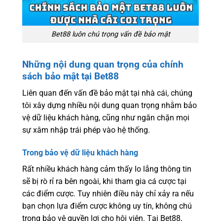
Bet88 luôn chú trọng vấn đề bảo mật
Những nội dung quan trọng của chính
sách bảo mật tại Bet88
Liên quan đến vấn đề bảo mật tại nhà cái, chúng
tôi xây dựng nhiều nội dung quan trọng nhằm bảo
vệ dữ liệu khách hàng, cũng như ngăn chặn mọi
sự xâm nhập trái phép vào hệ thống.
Trong bảo vệ dữ liệu khách hàng
Rất nhiều khách hàng cảm thấy lo lắng thông tin
sẽ bị rò rỉ ra bên ngoài, khi tham gia cá cược tại
các điểm cược. Tuy nhiên điều này chỉ xảy ra nếu
bạn chọn lựa điểm cược không uy tín, không chú
trọng bảo vệ quyền lợi cho hội viên. Tại Bet88,